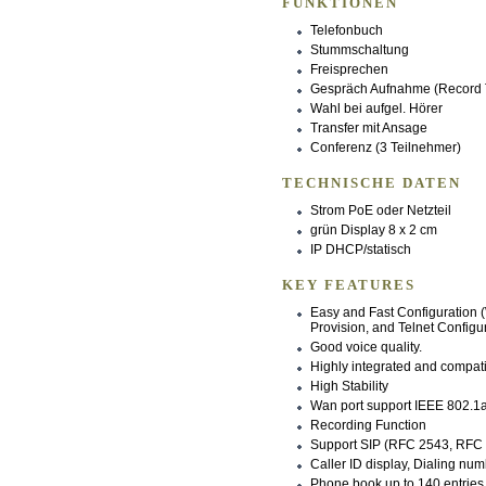
FUNKTIONEN
Telefonbuch
Stummschaltung
Freisprechen
Gespräch Aufnahme (Record 
Wahl bei aufgel. Hörer
Transfer mit Ansage
Conferenz (3 Teilnehmer)
TECHNISCHE DATEN
Strom PoE oder Netzteil
grün Display 8 x 2 cm
IP DHCP/statisch
KEY FEATURES
Easy and Fast Configuration (
Provision, and Telnet Configu
Good voice quality.
Highly integrated and compat
High Stability
Wan port support IEEE 802.1a
Recording Function
Support SIP (RFC 2543, RFC
Caller ID display, Dialing nu
Phone book up to 140 entries