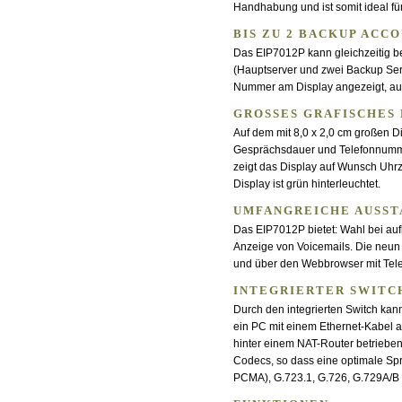
Handhabung und ist somit ideal f
BIS ZU 2 BACKUP ACC
Das EIP7012P kann gleichzeitig b
(Hauptserver und zwei Backup Ser
Nummer am Display angezeigt, au
GROSSES GRAFISCHES D
Auf dem mit 8,0 x 2,0 cm großen D
Gesprächsdauer und Telefonnummer
zeigt das Display auf Wunsch Uhr
Display ist grün hinterleuchtet.
UMFANGREICHE AUSS
Das EIP7012P bietet: Wahl bei auf
Anzeige von Voicemails. Die neun 
und über den Webbrowser mit Te
INTEGRIERTER SWITC
Durch den integrierten Switch kan
ein PC mit einem Ethernet-Kabel
hinter einem NAT-Router betrieben
Codecs, so dass eine optimale Sp
PCMA), G.723.1, G.726, G.729A/B