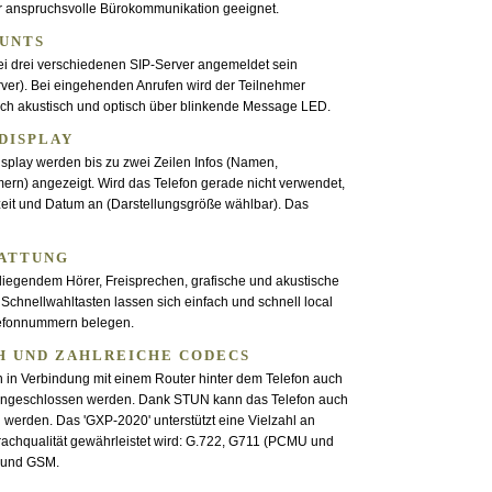
ür anspruchsvolle Bürokommunikation geeignet.
OUNTS
ei drei verschiedenen SIP-Server angemeldet sein
ver). Bei eingehenden Anrufen wird der Teilnehmer
ch akustisch und optisch über blinkende Message LED.
ISPLAY
isplay werden bis zu zwei Zeilen Infos (Namen,
n) angezeigt. Wird das Telefon gerade nicht verwendet,
zeit und Datum an (Darstellungsgröße wählbar). Das
TATTUNG
liegendem Hörer, Freisprechen, grafische und akustische
Schnellwahltasten lassen sich einfach und schnell local
lefonnummern belegen.
H UND ZAHLREICHE CODECS
n in Verbindung mit einem Router hinter dem Telefon auch
 angeschlossen werden. Dank STUN kann das Telefon auch
 werden. Das 'GXP-2020' unterstützt eine Vielzahl an
rachqualität gewährleistet wird: G.722, G711 (PCMU und
 und GSM.