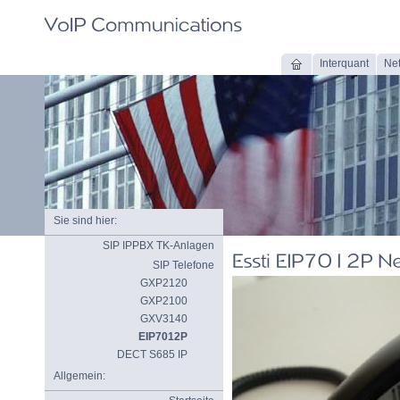
Interquant
Ne
Sie sind hier:
SIP IPPBX TK-Anlagen
SIP Telefone
GXP2120
GXP2100
GXV3140
EIP7012P
DECT S685 IP
Allgemein: