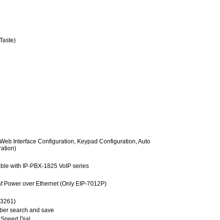
Taste)
Web Interface Configuration, Keypad Configuration, Auto
ration)
ible with IP-PBX-1825 VoIP series
f Power over Ethernet (Only EIP-7012P)
 3261)
mber search and save
 Speed Dial